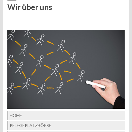
Wir über uns
.
HOME
PFLEGEPLATZBÖRSE