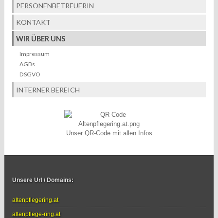
PERSONENBETREUERIN
KONTAKT
WIR ÜBER UNS
Impressum
AGBs
DSGVO
INTERNER BEREICH
Unser QR-Code mit allen Infos
Unsere Url / Domains:
altenpflegering.at
altenpflege-ring.at